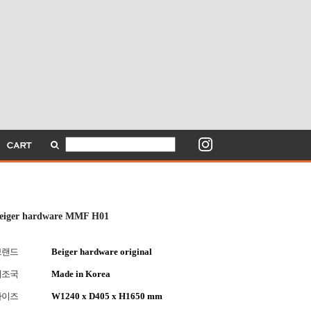
eiger hardware MMF H01
브랜드
Beiger hardware original
제조국
Made in Korea
사이즈
W1240 x D405 x H1650 mm