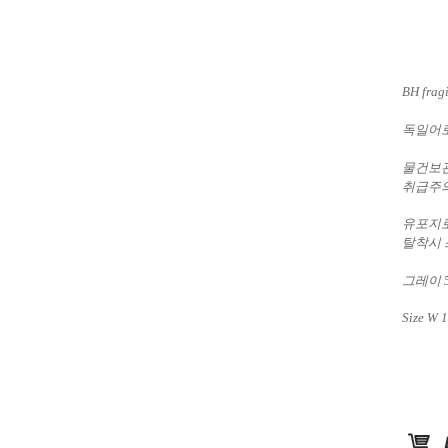
BH fragi
독일어로
물건보관
취급주의
유포지로
탈착시 
그레이 
Size W 