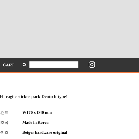
H fragile sticker pack Deutsch type1
브랜드
W170 x D40 mm
제조국
Made in Korea
사이즈
Beiger hardware original