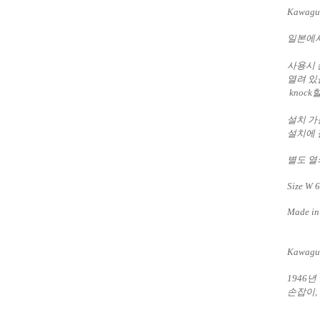
Kawaguc
일본에서
사용시 
열려 있
knoc
설치 가능
설치에 
별도 열
Size W
6
Made in
Kawaguc
1946
손잡이,