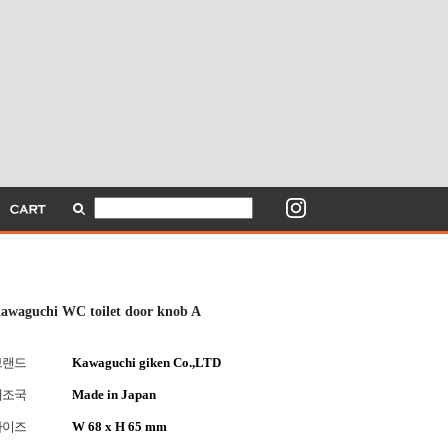
awaguchi WC toilet door knob A
브랜드
Kawaguchi giken Co.,LTD
제조국
Made in Japan
사이즈
W 68 x H 65 mm