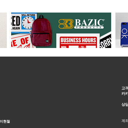
고
카
상
계
 이현철