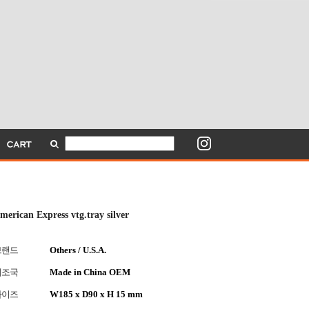
merican Express vtg.tray silver
브랜드
Others / U.S.A.
제조국
Made in China OEM
사이즈
W185 x D90 x H 15 mm