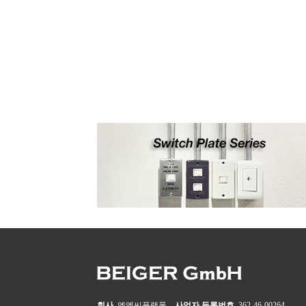
회사
엠엠씨플랫폼
사업자 등록번호
362-46-00264