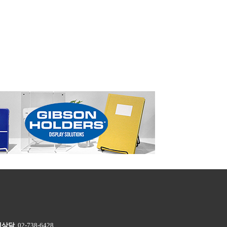
객상담
02-738-6428