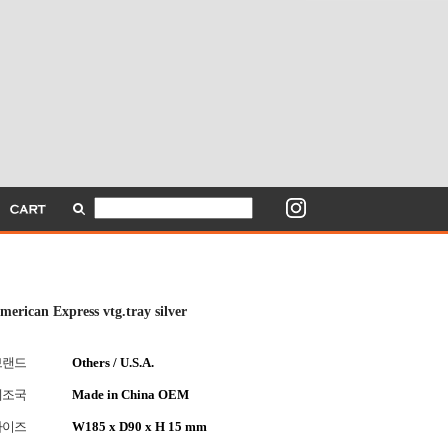
merican Express vtg.tray silver
브랜드
Others / U.S.A.
제조국
Made in China OEM
사이즈
W185 x D90 x H 15 mm