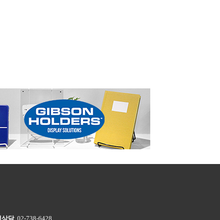
객상담
02-738-6428