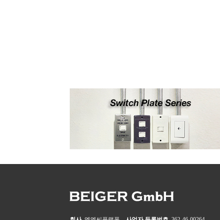
회사
엠엠씨플랫폼
사업자 등록번호
362-46-00264