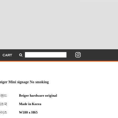
eiger Mini signage No smoking
브랜드
Beiger hardware original
제조국
Made in Korea
사이즈
W180 x H65