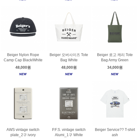
Beiger Nylon Rope
Beiger 오버사이즈 Tote
Beiger 로고 캐리 Tote
Camp Cap Black/White
Bag White
Bag Army Green
48,000원
48,000원
34,000원
AWS vintage switch
P.F.S. vintage switch
Beiger Service?? T-shirt
plate_2구 ivory
Alumi_1구 White
ash