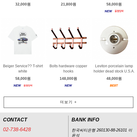
32,000원
21,800원
58,000원
Beiger Service?? T-shirt
Bolts hardware copper
Leviton porcelain lamp
white
hooks
holder dead stock U.S.A.
58,000원
148,000원
48,000원
더보기
+
CONTACT
BANK INFO
02-738-6428
한국씨티은행 260130-88-26101 이
윤석