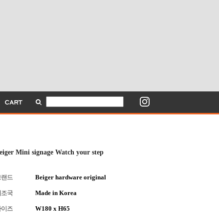
eiger Mini signage Watch your step
브랜드
Beiger hardware original
제조국
Made in Korea
사이즈
W180 x H65