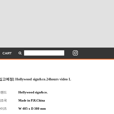
입고예정] Hollywood sign&co.24hours video L
브랜드
Hollywood sign&co.
제조국
Made in P.R.China
사이즈
W 485 x D 380 mm