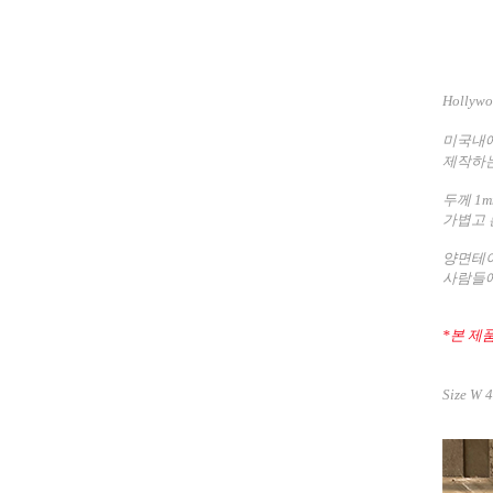
Hollywoo
미국내
제작하는 
두께 1m
가볍고 
양면테
사람들에
*본 제
Size
W 4