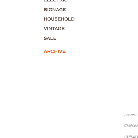
Tacoma
미국에서
야광재