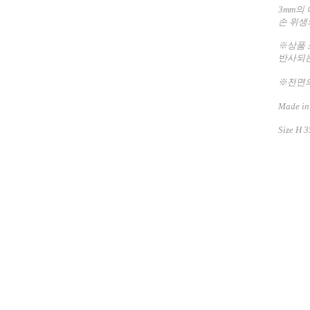
3mm의
손 위생
※상품 
반사되는
※전면의
Made in
Size
H 3