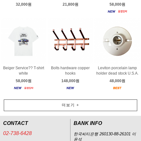
32,000원
21,800원
58,000원
Beiger Service?? T-shirt
Bolts hardware copper
Leviton porcelain lamp
white
hooks
holder dead stock U.S.A.
58,000원
148,000원
48,000원
더보기
+
CONTACT
BANK INFO
02-738-6428
한국씨티은행 260130-88-26101 이
윤석