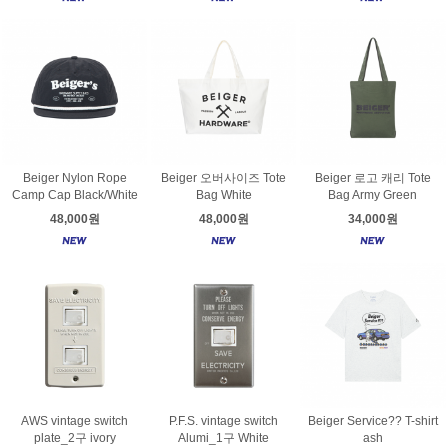
Beiger Nylon Rope
Beiger 오버사이즈 Tote
Beiger 로고 캐리 Tote
Camp Cap Black/White
Bag White
Bag Army Green
48,000원
48,000원
34,000원
AWS vintage switch
P.F.S. vintage switch
Beiger Service?? T-shirt
plate_2구 ivory
Alumi_1구 White
ash