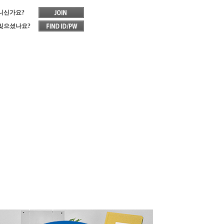
니신가요?
잊으셨나요?