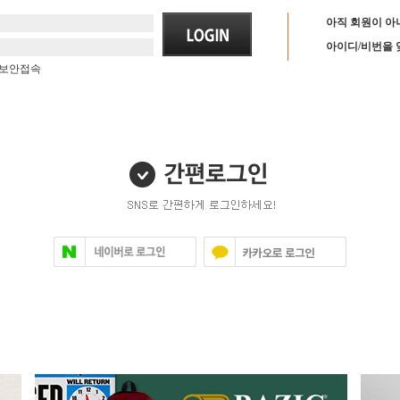
아직 회원이 아
아이디/비번을 
보안접속