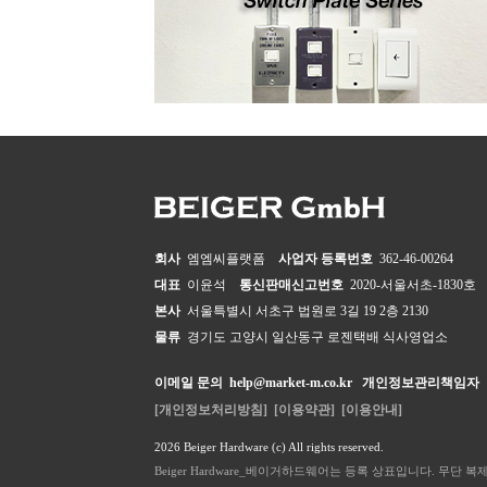
회사
엠엠씨플랫폼
사업자 등록번호
362-46-00264
대표
이윤석
통신판매신고번호
2020-서울서초-1830호
본사
서울특별시 서초구 법원로 3길 19 2층 2130
물류
경기도 고양시 일산동구 로젠택배 식사영업소
이메일 문의
help@market-m.co.kr
개인정보관리책임자
[개인정보처리방침]
[이용약관]
[이용안내]
2026 Beiger Hardware (c) All rights reserved.
Beiger Hardware_베이거하드웨어는 등록 상표입니다. 무단